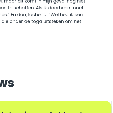
, maar dit komt in mijn geval nog niet
an te schaffen. Als ik daarheen moet
ee.” En dan, lachend: “Wel heb ik een
die onder de toga uitsteken om het
uws