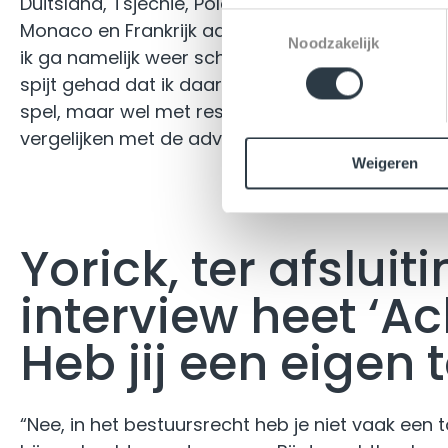
Duitsland, Tsjechië, Polen, Slowakije, Oostenrijk, H
T
Monaco en Frankrijk aandeden. En toevallig pak
Noodzakelijk
o
ik ga namelijk weer schermen. Dat heb ik toen ik
e
spijt gehad dat ik daarmee ben gestopt. Het is 
s
spel, maar wel met respect voor de tegenpartij. I
t
vergelijken met de advocatuur.”
e
Weigeren
m
m
i
n
Yorick, ter afsluiti
g
s
interview heet ‘Ac
s
e
Heb jij een eigen
l
e
c
“Nee, in het bestuursrecht heb je niet vaak een 
t