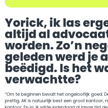
Yorick, ik las erg
altijd al advocaa
worden. Zo’n ne
geleden werd je 
beëdigd. Is het w
verwachtte?
“Om te beginnen bevalt het ongelooflijk goed. De
prettig. AK is natuurlijk best een groot kantoor,
kantoor. En ja, ik wilde inderdaad al lange tijd d