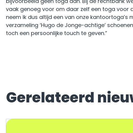
bijvoorbeeld geen toga aan. Bij de rechtbank wel
i
vaak genoeg voor om daar zelf een toga voor a
e
neem ik dus altijd een van onze kantoortoga’s m
verzameling ‘Hugo de Jonge-achtige’ schoenen 
toch een persoonlijke touch te geven.”
Gerelateerd nie