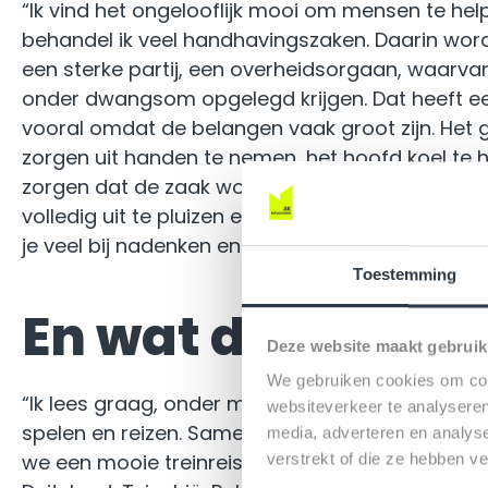
“Ik vind het ongelooflijk mooi om mensen te he
behandel ik veel handhavingszaken. Daarin wo
een sterke partij, een overheidsorgaan, waarva
onder dwangsom opgelegd krijgen. Dat heeft ee
vooral omdat de belangen vaak groot zijn. Het 
zorgen uit handen te nemen, het hoofd koel te
zorgen dat de zaak wordt opgelost. Daarnaast z
volledig uit te pluizen en zo ergens een gaatje 
je veel bij nadenken en dat doe ik nu eenmaal h
Toestemming
En wat doe je naa
Deze website maakt gebruik
We gebruiken cookies om cont
“Ik lees graag, onder meer over kunst en gesch
websiteverkeer te analyseren
spelen en reizen. Samen met mijn vriendin ga ik 
media, adverteren en analys
we een mooie treinreis door Europa gemaakt, w
verstrekt of die ze hebben v