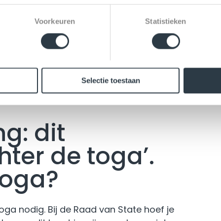
ongarije, Kroatië, Slovenië, Italië,
 ik vanavond mijn oude hobby weer op,
Voorkeuren
Statistieken
 jong was veel gedaan en ik heb altijd
een prachtig tactisch en strategisch
n die zin is het misschien wel te
Selectie toestaan
ng: dit
hter de toga’.
 toga?
toga nodig. Bij de Raad van State hoef je