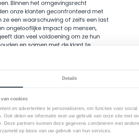
lpen. Binnen het omgevingsrecht
rden onze klanten geconfronteerd met
n ze een waarschuwing of zelfs een last
n ongelooflijke impact op mensen,
geeft dan veel voldoening om ze hun
 houden en samen met de klant te
ie ik het als een challenge om dossiers
voor die oplossing te vinden. Daar moet
eel erg graag.”
Details
st je werk?
 van cookies
ent en advertenties te personaliseren, om functies voor social
iedenis. Daarnaast houd ik van piano
. Ook delen we informatie over uw gebruik van onze site met on
vaak naar Italië. Na mijn studie hebben
e. Deze partners kunnen deze gegevens combineren met andere i
aarbij we in een kleine maand
erzameld op basis van uw gebruik van hun services.