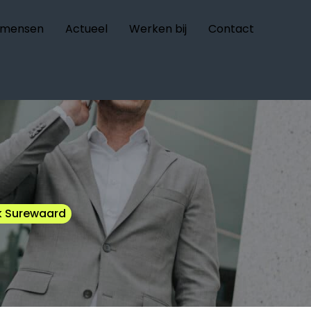
 mensen
Actueel
Werken bij
Contact
k Surewaard