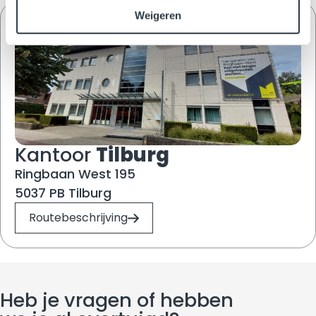
t
Weigeren
i
e
Kantoor
Tilburg
Ringbaan West 195
5037 PB Tilburg
Routebeschrijving
Heb je vragen of hebben