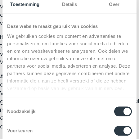
Toestemming
Details
Over
van onverzettelijkheid en strijdlust dan van
onsportiviteit. Voetballen is niet voor Italiaanse
watjes.
Deze website maakt gebruik van cookies
Italië is vol afkeer van de onsportieve
We gebruiken cookies om content en advertenties te
personaliseren, om functies voor social media te bieden
tegenstander die met middelen die niets met
en om ons websiteverkeer te analyseren. Ook delen we
voetbal te maken hebben de strijd wil winnen.
informatie over uw gebruik van onze site met onze
Wat hem trouwens nog lukte ook.
partners voor social media, adverteren en analyse. Deze
partners kunnen deze gegevens combineren met andere
Als letselschadeadvocaat ben ik er voor degene
informatie die u aan ze heeft verstrekt of die ze hebben
die opzet vermoedt.
verzameld op basis van uw gebruik van hun services.
Voor de Chiellini’s van deze wereld, de opzettelijk
gekwetste sporter, al zou ik in dit specifieke geval
T
moeite hebben de schade precies te bepalen.
Noodzakelijk
o
Gekwetste Italiaans eer is moeilijk in euro’s uit te
e
drukken.
s
Voorkeuren
t