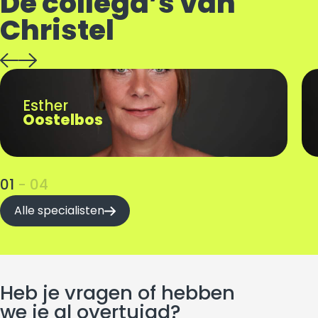
De collega’s van
Christel
Esther
Oostelbos
01
 - 
04
Alle specialisten
Heb je vragen of hebben
we je al overtuigd?