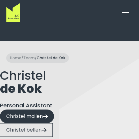
Zoek
naar:
Home
/
Team
/
Christel de Kok
Christel
de Kok
Personal Assistant
Christel mailen
Christel bellen