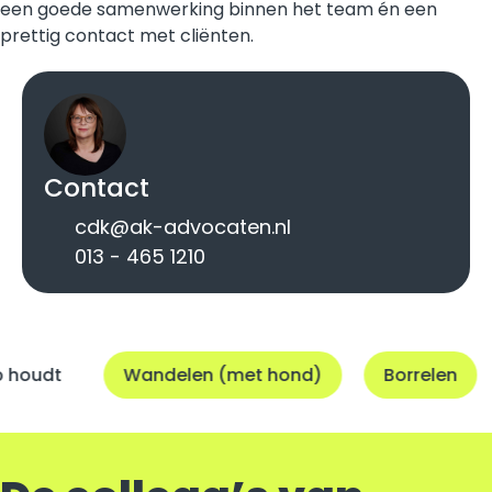
een goede samenwerking binnen het team én een
prettig contact met cliënten.
Contact
cdk@ak-advocaten.nl
013 - 465 1210
udt
Wandelen (met hond)
Borrelen
U